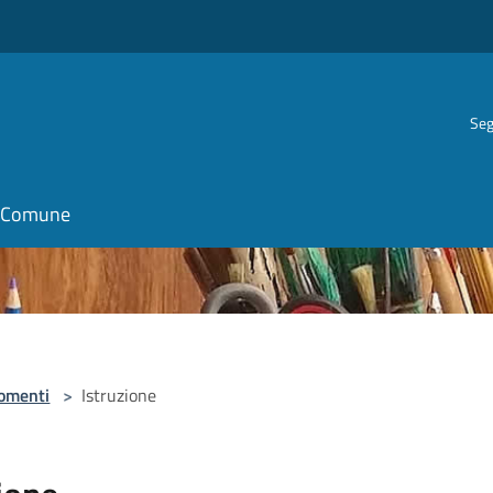
Seg
il Comune
omenti
>
Istruzione