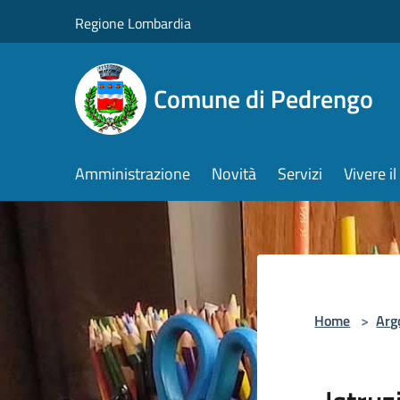
Salta al contenuto principale
Regione Lombardia
Comune di Pedrengo
Amministrazione
Novità
Servizi
Vivere 
Home
>
Arg