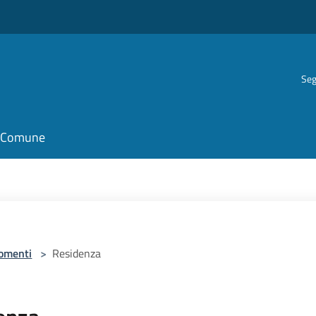
Seg
il Comune
omenti
>
Residenza