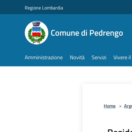
Salta al contenuto principale
Regione Lombardia
Comune di Pedrengo
Amministrazione
Novità
Servizi
Vivere 
Home
>
Arg