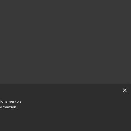
×
nzionamento e
nformazioni