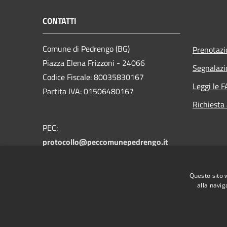
CONTATTI
Comune di Pedrengo (BG)
Prenotaz
Piazza Elena Frizzoni - 24066
Segnalazi
Codice Fiscale: 80035830167
Leggi le 
Partita IVA: 01506480167
Richiesta
PEC:
protocollo@peccomunepedrengo.it
Centralino Unico: +39 035 661027
Feedback accesssibilità:
Questo sito 
accessibilita@comune.pedrengo.bg.it
alla navig