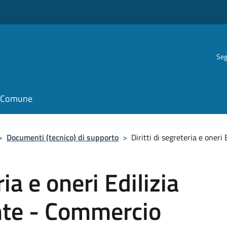
Seg
il Comune
>
Documenti (tecnico) di supporto
>
Diritti di segreteria e oner
ria e oneri Edilizia
nte - Commercio