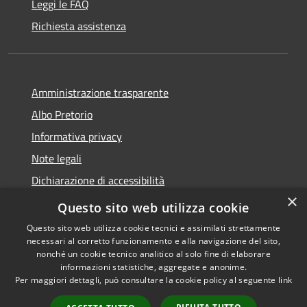
Leggi le FAQ
Richiesta assistenza
Amministrazione trasparente
Albo Pretorio
Informativa privacy
Note legali
Dichiarazione di accessibilità
×
Area riservata dipendenti
Questo sito web utilizza cookie
Questo sito web utilizza cookie tecnici e assimilati strettamente
necessari al corretto funzionamento e alla navigazione del sito,
nonché un cookie tecnico analitico al solo fine di elaborare
informazioni statistiche, aggregate e anonime.
RSS
Copyright © 2026 • Comune di
Per maggiori dettagli, può consultare la cookie policy al seguente
link
Accessibilità
Pedrengo • Powered by
Privacy
Municipium
Accesso
•