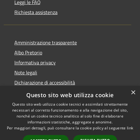
Leggi le FAQ
Richiesta assistenza
Amministrazione trasparente
Albo Pretorio
Informativa privacy
Note legali
Dichiarazione di accessibilità
×
Area riservata dipendenti
Questo sito web utilizza cookie
Questo sito web utilizza cookie tecnici e assimilati strettamente
necessari al corretto funzionamento e alla navigazione del sito,
nonché un cookie tecnico analitico al solo fine di elaborare
informazioni statistiche, aggregate e anonime.
RSS
Copyright © 2026 • Comune di
Per maggiori dettagli, può consultare la cookie policy al seguente
link
Accessibilità
Pedrengo • Powered by
Privacy
Municipium
Accesso
•