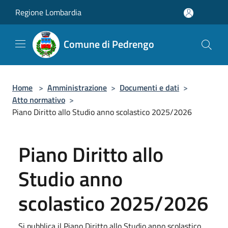
Salta al contenuto principale
Regione Lombardia
Comune di Pedrengo
Home
>
Amministrazione
>
Documenti e dati
>
Atto normativo
>
Piano Diritto allo Studio anno scolastico 2025/2026
Piano Diritto allo
Studio anno
scolastico 2025/2026
Si pubblica il Piano Diritto allo Studio anno scolastico