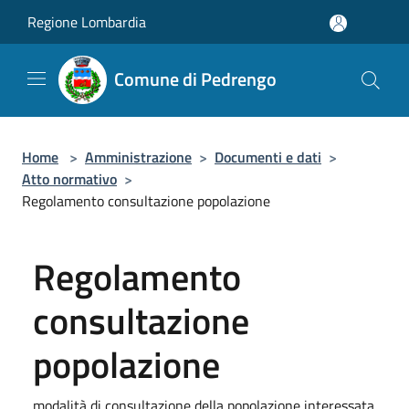
Salta al contenuto principale
Regione Lombardia
Comune di Pedrengo
Home
>
Amministrazione
>
Documenti e dati
>
Atto normativo
>
Regolamento consultazione popolazione
Regolamento
consultazione
popolazione
modalità di consultazione della popolazione interessata