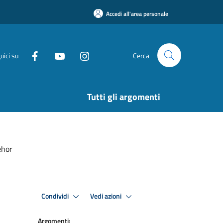
Accedi all'area personale
uici su
Cerca
Tutti gli argomenti
ehor
Condividi
Vedi azioni
Argomenti: