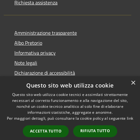
Richiesta assistenza
Amministrazione trasparente
Albo Pretorio
Informativa privacy
Note legali
Dichiarazione di accessibilità
×
Area riservata dipendenti
Questo sito web utilizza cookie
Questo sito web utilizza cookie tecnici e assimilati strettamente
necessari al corretto funzionamento e alla navigazione del sito,
nonché un cookie tecnico analitico al solo fine di elaborare
informazioni statistiche, aggregate e anonime.
RSS
Copyright © 2026 • Comune di
Per maggiori dettagli, può consultare la cookie policy al seguente
link
Accessibilità
Pedrengo • Powered by
Privacy
Municipium
Accesso
•
RIFIUTA TUTTO
ACCETTA TUTTO
Cookie
redazione