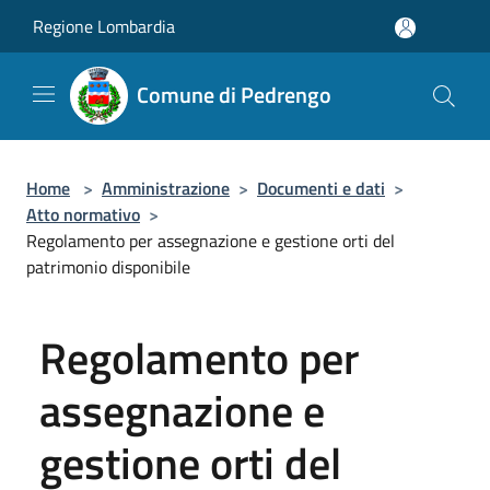
Salta al contenuto principale
Regione Lombardia
Comune di Pedrengo
Home
>
Amministrazione
>
Documenti e dati
>
Atto normativo
>
Regolamento per assegnazione e gestione orti del
patrimonio disponibile
Regolamento per
assegnazione e
gestione orti del