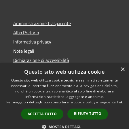
Amministrazione trasparente
Albo Pretorio
Informativa privacy
Note legali
Dichiarazione di accessibilità
×
Area riservata dipendenti
Questo sito web utilizza cookie
Questo sito web utilizza cookie tecnici e assimilati strettamente
necessari al corretto funzionamento e alla navigazione del sito,
nonché un cookie tecnico analitico al solo fine di elaborare
informazioni statistiche, aggregate e anonime.
RSS
Copyright © 2026 • Comune di
Per maggiori dettagli, può consultare la cookie policy al seguente
link
Accessibilità
Pedrengo • Powered by
Privacy
Municipium
Accesso
•
RIFIUTA TUTTO
ACCETTA TUTTO
Cookie
redazione
Mappa del sito
MOSTRA DETTAGLI