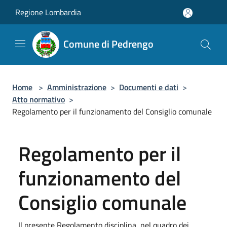
Salta al contenuto principale
Regione Lombardia
Comune di Pedrengo
Home
>
Amministrazione
>
Documenti e dati
>
Atto normativo
>
Regolamento per il funzionamento del Consiglio comunale
Regolamento per il
funzionamento del
Consiglio comunale
Il presente Regolamento disciplina, nel quadro dei