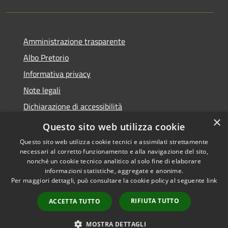
Amministrazione trasparente
Albo Pretorio
Informativa privacy
Note legali
Dichiarazione di accessibilità
×
Area riservata dipendenti
Questo sito web utilizza cookie
Questo sito web utilizza cookie tecnici e assimilati strettamente
necessari al corretto funzionamento e alla navigazione del sito,
nonché un cookie tecnico analitico al solo fine di elaborare
informazioni statistiche, aggregate e anonime.
RSS
Copyright © 2026 • Comune di
Per maggiori dettagli, può consultare la cookie policy al seguente
link
Accessibilità
Pedrengo • Powered by
Privacy
Municipium
Accesso
•
RIFIUTA TUTTO
ACCETTA TUTTO
Cookie
redazione
Mappa del sito
MOSTRA DETTAGLI