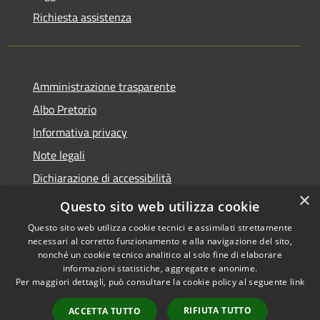
Richiesta assistenza
Amministrazione trasparente
Albo Pretorio
Informativa privacy
Note legali
Dichiarazione di accessibilità
×
Area riservata dipendenti
Questo sito web utilizza cookie
Questo sito web utilizza cookie tecnici e assimilati strettamente
necessari al corretto funzionamento e alla navigazione del sito,
nonché un cookie tecnico analitico al solo fine di elaborare
informazioni statistiche, aggregate e anonime.
RSS
Copyright © 2026 • Comune di
Per maggiori dettagli, può consultare la cookie policy al seguente
link
Accessibilità
Pedrengo • Powered by
Privacy
Municipium
Accesso
•
RIFIUTA TUTTO
ACCETTA TUTTO