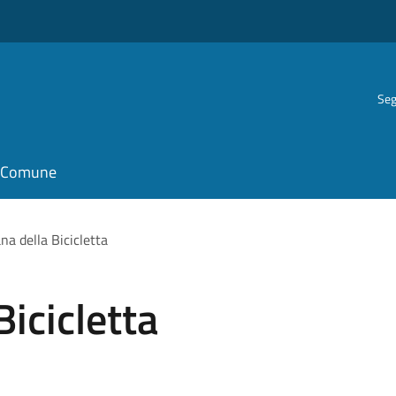
Seg
il Comune
na della Bicicletta
icicletta