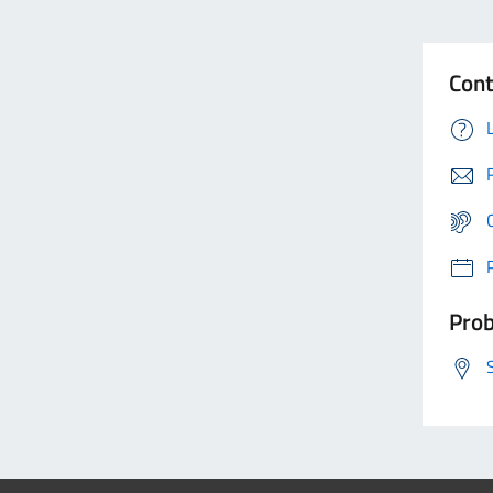
Cont
Prob