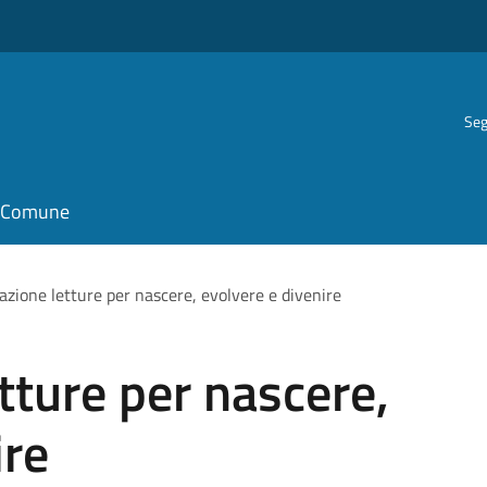
Seg
il Comune
azione letture per nascere, evolvere e divenire
tture per nascere,
ire