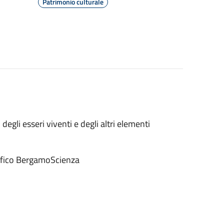
Patrimonio culturale
egli esseri viventi e degli altri elementi
tifico BergamoScienza