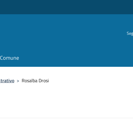
Seg
il Comune
trativo
>
Rosalba Drosi