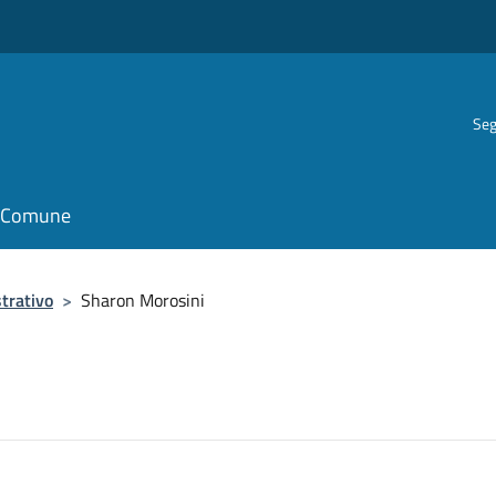
Seg
il Comune
trativo
>
Sharon Morosini