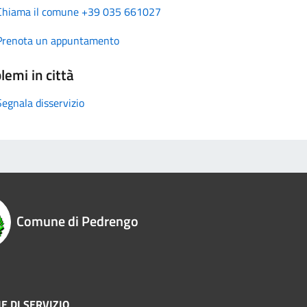
Chiama il comune +39 035 661027
Prenota un appuntamento
lemi in città
Segnala disservizio
Comune di Pedrengo
E DI SERVIZIO