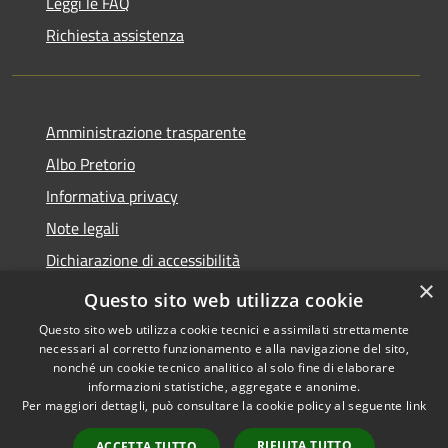
Leggi le FAQ
Richiesta assistenza
Amministrazione trasparente
Albo Pretorio
Informativa privacy
Note legali
Dichiarazione di accessibilità
×
Area riservata dipendenti
Questo sito web utilizza cookie
Questo sito web utilizza cookie tecnici e assimilati strettamente
necessari al corretto funzionamento e alla navigazione del sito,
nonché un cookie tecnico analitico al solo fine di elaborare
informazioni statistiche, aggregate e anonime.
RSS
Copyright © 2026 • Comune di
Per maggiori dettagli, può consultare la cookie policy al seguente
link
Accessibilità
Pedrengo • Powered by
Privacy
Municipium
Accesso
•
RIFIUTA TUTTO
ACCETTA TUTTO