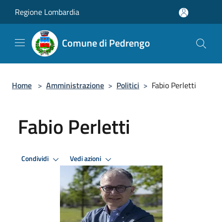
Salta al contenuto principale
Regione Lombardia
Comune di Pedrengo
Home
>
Amministrazione
>
Politici
>
Fabio Perletti
Fabio Perletti
Condividi
Vedi azioni