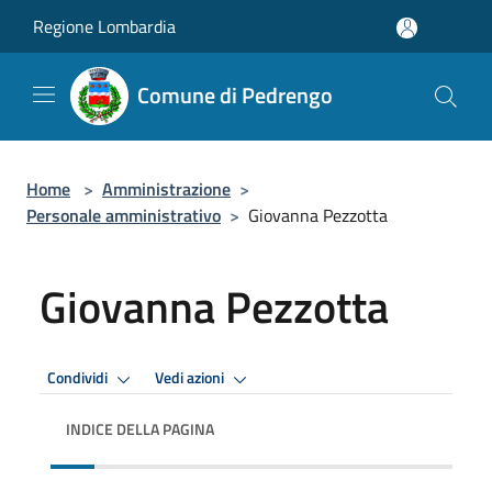
Salta al contenuto principale
Regione Lombardia
Comune di Pedrengo
Home
>
Amministrazione
>
Personale amministrativo
>
Giovanna Pezzotta
Giovanna Pezzotta
Condividi
Vedi azioni
INDICE DELLA PAGINA