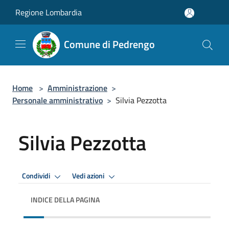
Salta al contenuto principale
Regione Lombardia
Comune di Pedrengo
Home
>
Amministrazione
>
Personale amministrativo
>
Silvia Pezzotta
Silvia Pezzotta
Condividi
Vedi azioni
INDICE DELLA PAGINA