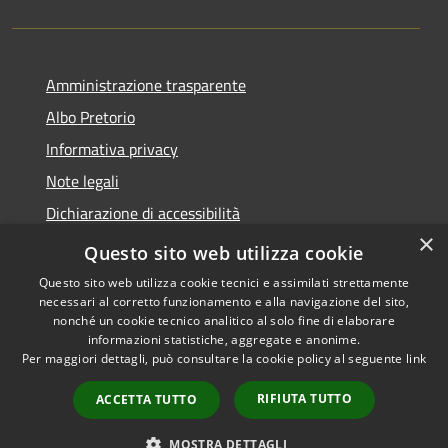
Amministrazione trasparente
Albo Pretorio
Informativa privacy
Note legali
Dichiarazione di accessibilità
×
Area riservata dipendenti
Questo sito web utilizza cookie
Questo sito web utilizza cookie tecnici e assimilati strettamente
necessari al corretto funzionamento e alla navigazione del sito,
nonché un cookie tecnico analitico al solo fine di elaborare
informazioni statistiche, aggregate e anonime.
RSS
Copyright © 2026 • Comune di
Per maggiori dettagli, può consultare la cookie policy al seguente
link
Accessibilità
Pedrengo • Powered by
Privacy
Municipium
Accesso
•
RIFIUTA TUTTO
ACCETTA TUTTO
Cookie
redazione
Mappa del sito
MOSTRA DETTAGLI