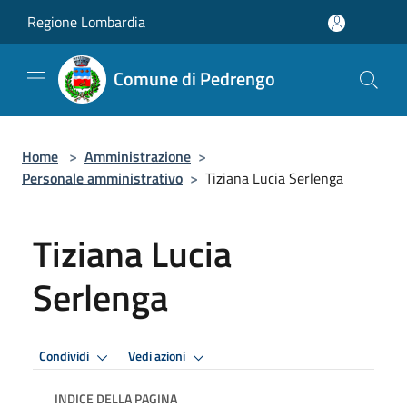
Salta al contenuto principale
Regione Lombardia
Comune di Pedrengo
Home
>
Amministrazione
>
Personale amministrativo
>
Tiziana Lucia Serlenga
Tiziana Lucia
Serlenga
Condividi
Vedi azioni
INDICE DELLA PAGINA