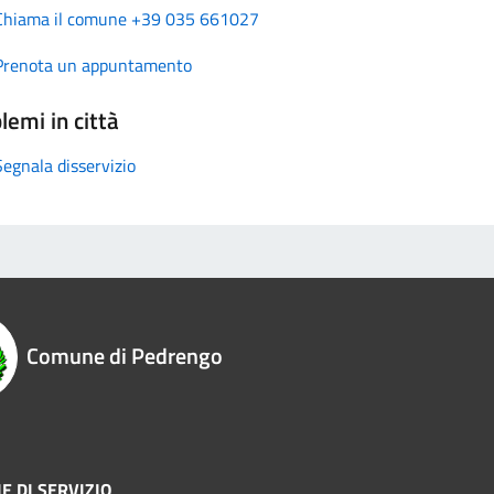
Chiama il comune +39 035 661027
Prenota un appuntamento
lemi in città
Segnala disservizio
Comune di Pedrengo
E DI SERVIZIO