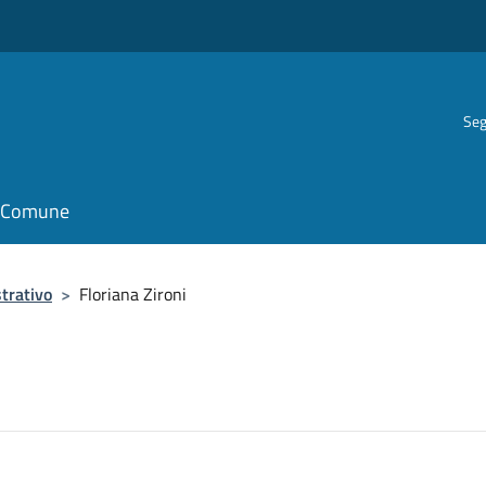
Seg
il Comune
trativo
>
Floriana Zironi