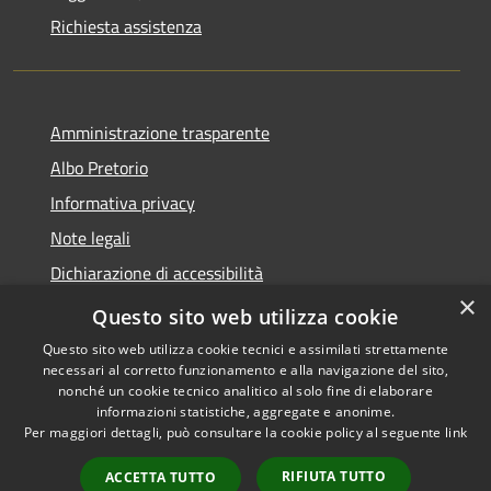
Richiesta assistenza
Amministrazione trasparente
Albo Pretorio
Informativa privacy
Note legali
Dichiarazione di accessibilità
×
Area riservata dipendenti
Questo sito web utilizza cookie
Questo sito web utilizza cookie tecnici e assimilati strettamente
necessari al corretto funzionamento e alla navigazione del sito,
nonché un cookie tecnico analitico al solo fine di elaborare
informazioni statistiche, aggregate e anonime.
RSS
Copyright © 2026 • Comune di
Per maggiori dettagli, può consultare la cookie policy al seguente
link
Accessibilità
Pedrengo • Powered by
Privacy
Municipium
Accesso
•
RIFIUTA TUTTO
ACCETTA TUTTO