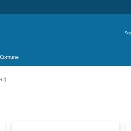
Seg
il Comune
(32)