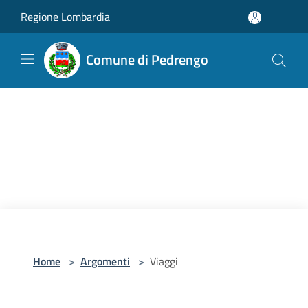
Salta al contenuto principale
Regione Lombardia
Comune di Pedrengo
Home
>
Argomenti
>
Viaggi