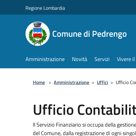
Salta al contenuto principale
Regione Lombardia
Comune di Pedrengo
Amministrazione
Novità
Servizi
Vivere 
Home
>
Amministrazione
>
Uffici
>
Ufficio Co
Ufficio Contabili
Il Servizio Finanziario si occupa della gestione
del Comune, dalla registrazione di ogni singo