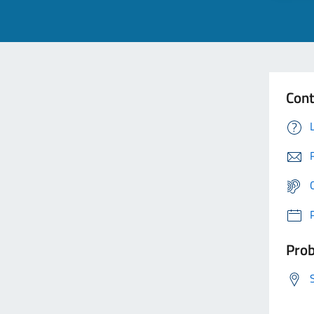
Cont
Prob