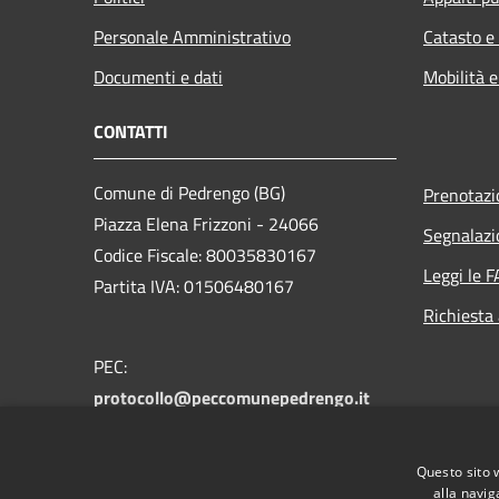
Personale Amministrativo
Catasto e
Documenti e dati
Mobilità e
CONTATTI
Comune di Pedrengo (BG)
Prenotaz
Piazza Elena Frizzoni - 24066
Segnalazi
Codice Fiscale: 80035830167
Leggi le 
Partita IVA: 01506480167
Richiesta
PEC:
protocollo@peccomunepedrengo.it
Centralino Unico: +39 035 661027
Feedback accesssibilità:
Questo sito 
accessibilita@comune.pedrengo.bg.it
alla navig