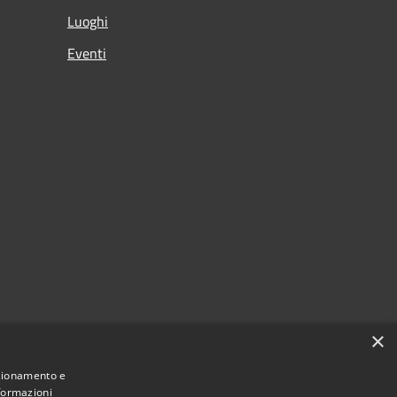
Luoghi
Eventi
×
nzionamento e
nformazioni