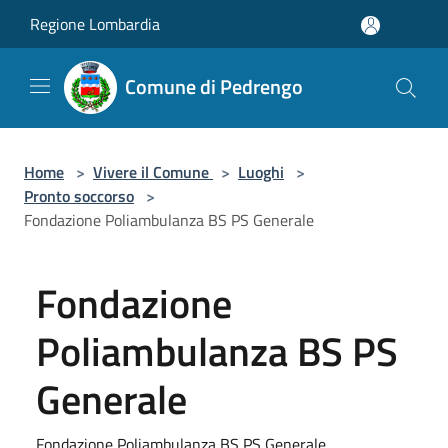
Salta al contenuto principale
Regione Lombardia
Comune di Pedrengo
Home
>
Vivere il Comune
>
Luoghi
>
Pronto soccorso
>
Fondazione Poliambulanza BS PS Generale
Fondazione
Poliambulanza BS PS
Generale
Fondazione Poliambulanza BS PS Generale