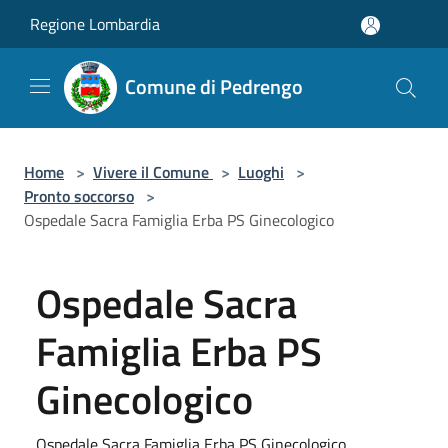
Salta al contenuto principale
Regione Lombardia
Comune di Pedrengo
Home
>
Vivere il Comune
>
Luoghi
>
Pronto soccorso
>
Ospedale Sacra Famiglia Erba PS Ginecologico
Ospedale Sacra
Famiglia Erba PS
Ginecologico
Ospedale Sacra Famiglia Erba PS Ginecologico