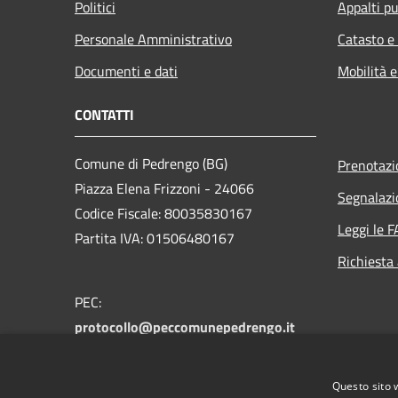
Politici
Appalti pu
Personale Amministrativo
Catasto e
Documenti e dati
Mobilità e
CONTATTI
Comune di Pedrengo (BG)
Prenotaz
Piazza Elena Frizzoni - 24066
Segnalazi
Codice Fiscale: 80035830167
Leggi le 
Partita IVA: 01506480167
Richiesta
PEC:
protocollo@peccomunepedrengo.it
Centralino Unico: +39 035 661027
Feedback accesssibilità:
Questo sito 