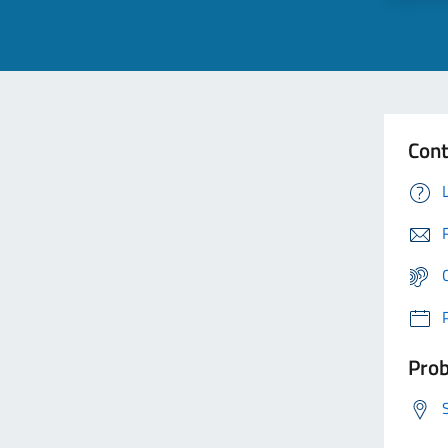
Cont
Prob