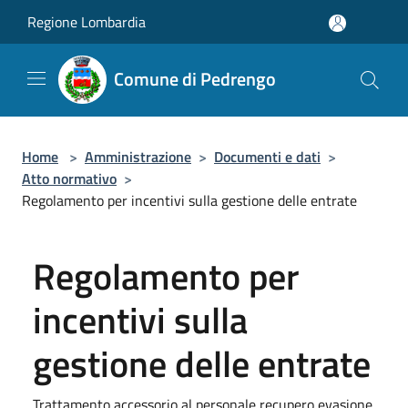
Salta al contenuto principale
Regione Lombardia
Comune di Pedrengo
Home
>
Amministrazione
>
Documenti e dati
>
Atto normativo
>
Regolamento per incentivi sulla gestione delle entrate
Regolamento per
incentivi sulla
gestione delle entrate
Trattamento accessorio al personale recupero evasione