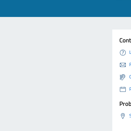
Cont
Prob