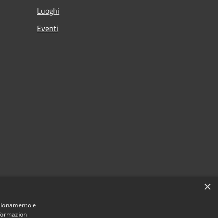
Luoghi
Eventi
×
nzionamento e
nformazioni