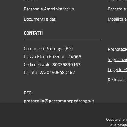
Personale Amministrativo
Catasto e
Documenti e dati
Mobilità e
CONTATTI
Comune di Pedrengo (BG)
Prenotaz
Piazza Elena Frizzoni - 24066
Segnalazi
Codice Fiscale: 80035830167
Leggi le 
Partita IVA: 01506480167
Richiesta
PEC:
protocollo@peccomunepedrengo.it
Centralino Unico: +39 035 661027
Feedback accesssibilità:
Questo sito 
accessibilita@comune.pedrengo.bg.it
alla navig