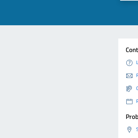
Cont
Prob