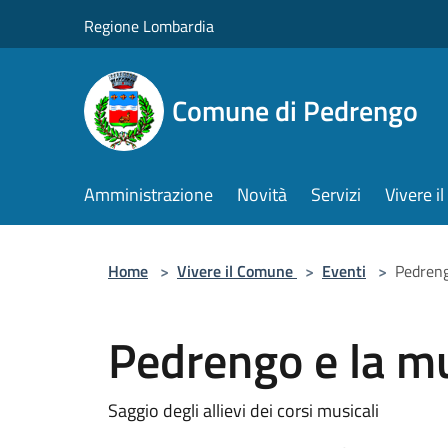
Salta al contenuto principale
Regione Lombardia
Comune di Pedrengo
Amministrazione
Novità
Servizi
Vivere 
Home
>
Vivere il Comune
>
Eventi
>
Pedreng
Pedrengo e la m
Saggio degli allievi dei corsi musicali