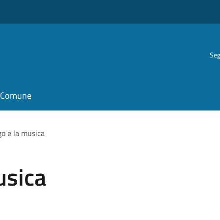
Seg
il Comune
o e la musica
usica