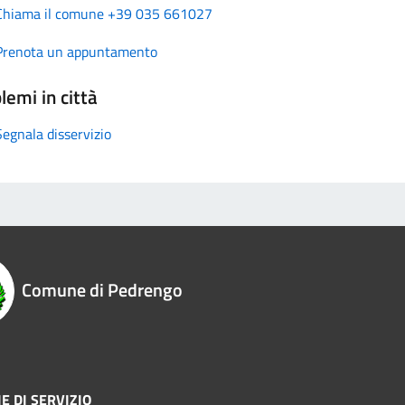
Chiama il comune +39 035 661027
Prenota un appuntamento
lemi in città
Segnala disservizio
Comune di Pedrengo
E DI SERVIZIO