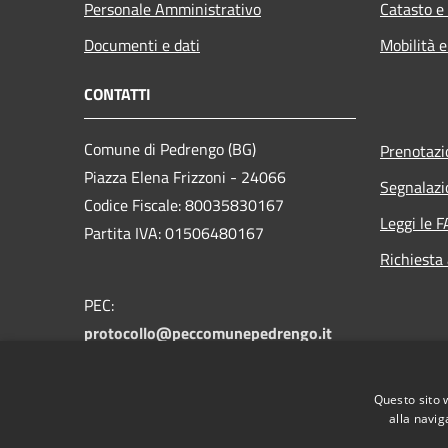
Personale Amministrativo
Catasto e
Documenti e dati
Mobilità e
CONTATTI
Comune di Pedrengo (BG)
Prenotaz
Piazza Elena Frizzoni - 24066
Segnalazi
Codice Fiscale: 80035830167
Leggi le 
Partita IVA: 01506480167
Richiesta
PEC:
protocollo@peccomunepedrengo.it
Centralino Unico: +39 035 661027
Feedback accesssibilità:
Questo sito 
accessibilita@comune.pedrengo.bg.it
alla navig