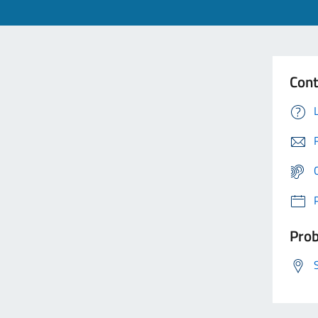
Cont
Prob