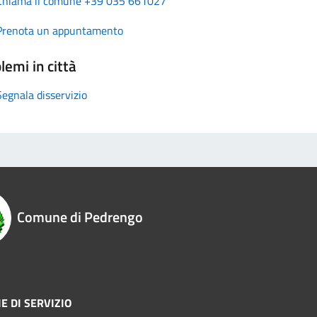
Chiama il comune +39 035 661027
Prenota un appuntamento
lemi in città
Segnala disservizio
Comune di Pedrengo
E DI SERVIZIO