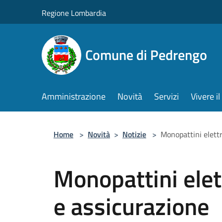
Salta al contenuto principale
Regione Lombardia
Comune di Pedrengo
Amministrazione
Novità
Servizi
Vivere 
Home
>
Novità
>
Notizie
>
Monopattini elettr
Monopattini elett
e assicurazione