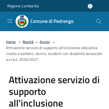
Salta al contenuto principale
Regione Lombardia
Comune di Pedrengo
Home
>
Novità
>
Avvisi
>
Attivazione servizio di supporto all'inclusione educativa
rivolta a bambini, alunni, studenti con disabilità sensoriale
a.s./a.e. 2026/2027
Attivazione servizio di
supporto
all'inclusione