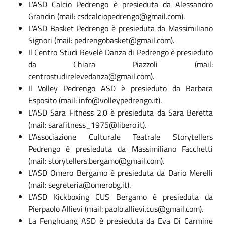
L'ASD Calcio Pedrengo è presieduta da Alessandro
Grandin (mail:
csdcalciopedrengo@gmail.com
).
L'ASD Basket Pedrengo è presieduta da Massimiliano
Signori (mail:
pedrengobasket@gmail.com
).
Il Centro Studi Revelè Danza di Pedrengo è presieduto
da Chiara Piazzoli (mail:
centrostudirelevedanza@gmail.com
).
Il Volley Pedrengo ASD è presieduto da Barbara
Esposito (mail:
info@volleypedrengo.it
).
L'ASD Sara Fitness 2.0 è presieduta da Sara Beretta
(mail:
sarafitness_1975@libero.it
).
L'Associazione Culturale Teatrale Storytellers
Pedrengo è presieduta da Massimiliano Facchetti
(mail:
storytellers.bergamo@gmail.com
).
L'ASD Omero Bergamo è presieduta da Dario Merelli
(mail:
segreteria@omerobg.it
).
L'ASD Kickboxing CUS Bergamo è presieduta da
Pierpaolo Allievi (mail:
paolo.allievi.cus@gmail.com
).
La Fenghuang ASD è presieduta da Eva Di Carmine