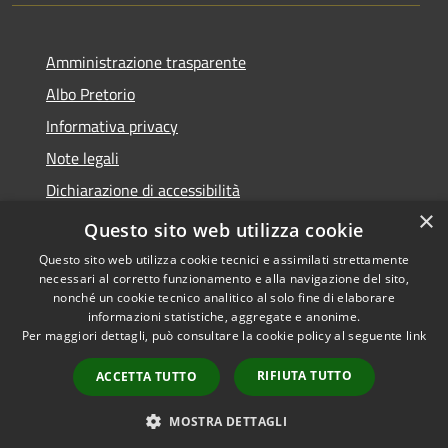
Amministrazione trasparente
Albo Pretorio
Informativa privacy
Note legali
Dichiarazione di accessibilità
×
Area riservata dipendenti
Questo sito web utilizza cookie
Questo sito web utilizza cookie tecnici e assimilati strettamente
necessari al corretto funzionamento e alla navigazione del sito,
nonché un cookie tecnico analitico al solo fine di elaborare
informazioni statistiche, aggregate e anonime.
RSS
Copyright © 2026 • Comune di
Per maggiori dettagli, può consultare la cookie policy al seguente
link
Accessibilità
Pedrengo • Powered by
Privacy
Municipium
Accesso
•
RIFIUTA TUTTO
ACCETTA TUTTO
Cookie
redazione
Mappa del sito
MOSTRA DETTAGLI