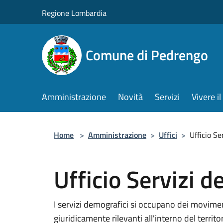
Salta al contenuto principale
Regione Lombardia
Comune di Pedrengo
Amministrazione
Novità
Servizi
Vivere 
Home
>
Amministrazione
>
Uffici
>
Ufficio Se
Ufficio Servizi d
I servizi demografici si occupano dei moviment
giuridicamente rilevanti all'interno del terri