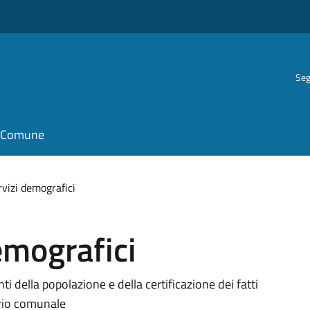
Seg
il Comune
rvizi demografici
emografici
i della popolazione e della certificazione dei fatti
torio comunale