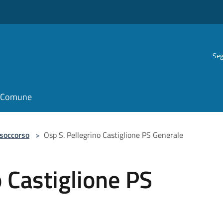
Seg
il Comune
 soccorso
>
Osp S. Pellegrino Castiglione PS Generale
o Castiglione PS