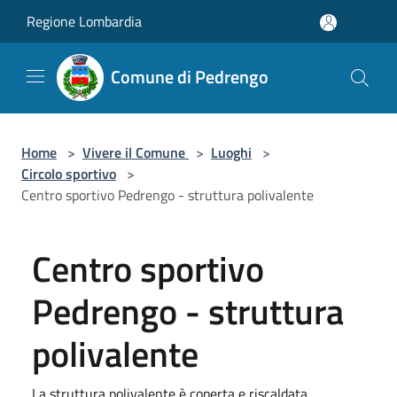
Salta al contenuto principale
Regione Lombardia
Comune di Pedrengo
Home
>
Vivere il Comune
>
Luoghi
>
Circolo sportivo
>
Centro sportivo Pedrengo - struttura polivalente
Centro sportivo
Pedrengo - struttura
polivalente
La struttura polivalente è coperta e riscaldata.