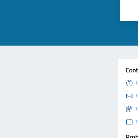
Cont
Prob