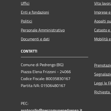
Uffici
Vita lavor
Enti e fondazioni
Imprese 
Politici
Appalti pu
Personale Amministrativo
Catasto e
Documenti e dati
Mobilità e
CONTATTI
Comune di Pedrengo (BG)
Prenotaz
Piazza Elena Frizzoni - 24066
Segnalazi
Codice Fiscale: 80035830167
Leggi le 
Partita IVA: 01506480167
Richiesta
PEC:
protocollo@peccomunepedrengo.it