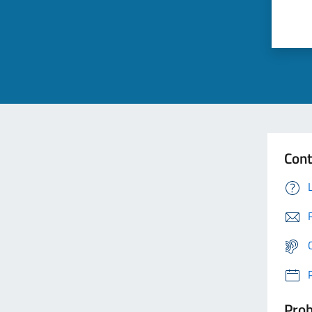
Cont
Prob