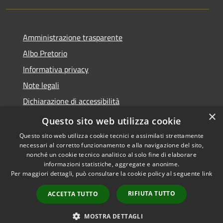
Amministrazione trasparente
Albo Pretorio
Informativa privacy
Note legali
Dichiarazione di accessibilità
×
Area riservata dipendenti
Questo sito web utilizza cookie
Questo sito web utilizza cookie tecnici e assimilati strettamente
necessari al corretto funzionamento e alla navigazione del sito,
nonché un cookie tecnico analitico al solo fine di elaborare
informazioni statistiche, aggregate e anonime.
RSS
Copyright © 2026 • Comune di
Per maggiori dettagli, può consultare la cookie policy al seguente
link
Accessibilità
Pedrengo • Powered by
Privacy
Municipium
Accesso
•
RIFIUTA TUTTO
ACCETTA TUTTO
Cookie
redazione
Mappa del sito
MOSTRA DETTAGLI