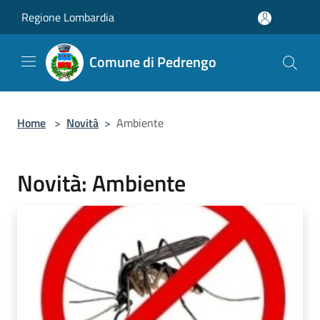
Salta al contenuto principale
Regione Lombardia
Comune di Pedrengo
Home
>
Novità
>
Ambiente
Novità: Ambiente