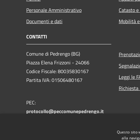
Personale Amministrativo
Catasto e
Documenti e dati
Mobilità e
CONTATTI
Comune di Pedrengo (BG)
Prenotaz
Piazza Elena Frizzoni - 24066
Segnalazi
Codice Fiscale: 80035830167
Leggi le 
Partita IVA: 01506480167
Richiesta
PEC:
protocollo@peccomunepedrengo.it
Centralino Unico: +39 035 661027
Feedback accesssibilità:
Questo sito 
accessibilita@comune.pedrengo.bg.it
alla navig