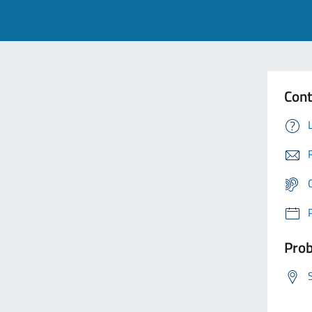
Cont
Prob