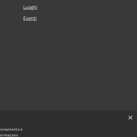
Luoghi
Eventi
×
nzionamento e
nformazioni