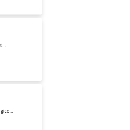
...
ico...