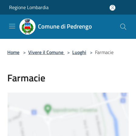
Salta al contenuto principale
Regione Lombardia
Comune di Pedrengo
Home
>
Vivere il Comune
>
Luoghi
>
Farmacie
Farmacie